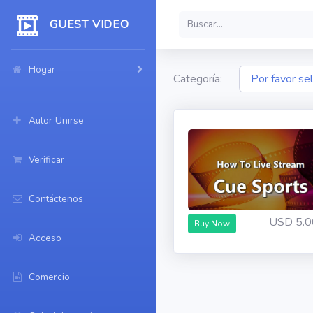
GUEST VIDEO
Hogar
Categoría:
Autor Unirse
Verificar
Contáctenos
USD 5.0
Buy Now
Acceso
Comercio