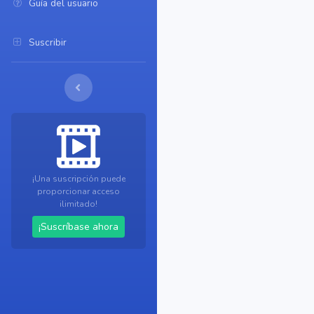
Guía del usuario
Suscribir
¡Una suscripción puede
proporcionar acceso
ilimitado!
¡Suscríbase ahora